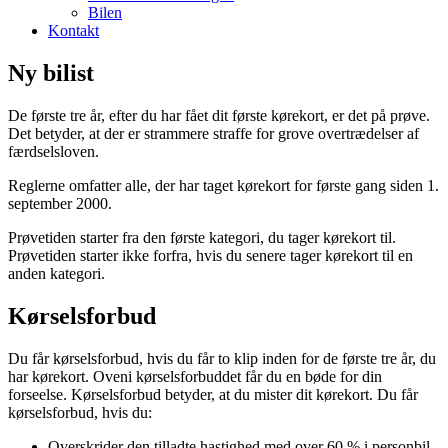
Bilen
Kontakt
Ny bilist
De første tre år, efter du har fået dit første kørekort, er det på prøve.
Det betyder, at der er strammere straffe for grove overtrædelser af
færdselsloven.
Reglerne omfatter alle, der har taget kørekort for første gang siden 1.
september 2000.
Prøvetiden starter fra den første kategori, du tager kørekort til.
Prøvetiden starter ikke forfra, hvis du senere tager kørekort til en
anden kategori.
Kørselsforbud
Du får kørselsforbud, hvis du får to klip inden for de første tre år, du
har kørekort. Oveni kørselsforbuddet får du en bøde for din
forseelse. Kørselsforbud betyder, at du mister dit kørekort. Du får
kørselsforbud, hvis du:
Overskrider den tilladte hastighed med over 60 % i personbil