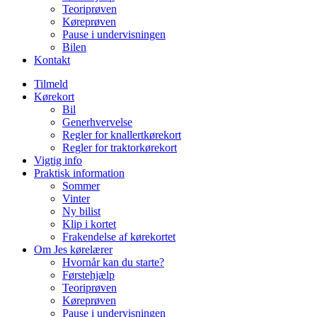
Teoriprøven
Køreprøven
Pause i undervisningen
Bilen
Kontakt
Tilmeld
Kørekort
Bil
Generhvervelse
Regler for knallertkørekort
Regler for traktorkørekort
Vigtig info
Praktisk information
Sommer
Vinter
Ny bilist
Klip i kortet
Frakendelse af kørekortet
Om Jes kørelærer
Hvornår kan du starte?
Førstehjælp
Teoriprøven
Køreprøven
Pause i undervisningen