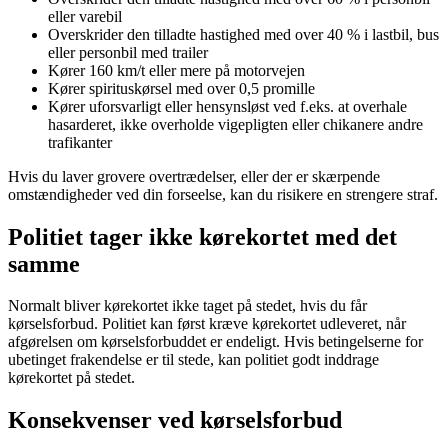
eller varebil
Overskrider den tilladte hastighed med over 40 % i lastbil, bus
eller personbil med trailer
Kører 160 km/t eller mere på motorvejen
Kører spirituskørsel med over 0,5 promille
Kører uforsvarligt eller hensynsløst ved f.eks. at overhale
hasarderet, ikke overholde vigepligten eller chikanere andre
trafikanter
Hvis du laver grovere overtrædelser, eller der er skærpende
omstændigheder ved din forseelse, kan du risikere en strengere straf.
Politiet tager ikke kørekortet med det
samme
Normalt bliver kørekortet ikke taget på stedet, hvis du får
kørselsforbud. Politiet kan først kræve kørekortet udleveret, når
afgørelsen om kørselsforbuddet er endeligt. Hvis betingelserne for
ubetinget frakendelse er til stede, kan politiet godt inddrage
kørekortet på stedet.
Konsekvenser ved kørselsforbud