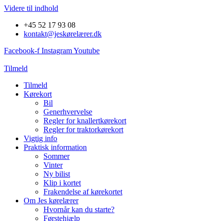
Videre til indhold
+45 52 17 93 08
kontakt@jeskørelærer.dk
Facebook-f
Instagram
Youtube
Tilmeld
Tilmeld
Kørekort
Bil
Generhvervelse
Regler for knallertkørekort
Regler for traktorkørekort
Vigtig info
Praktisk information
Sommer
Vinter
Ny bilist
Klip i kortet
Frakendelse af kørekortet
Om Jes kørelærer
Hvornår kan du starte?
Førstehjælp