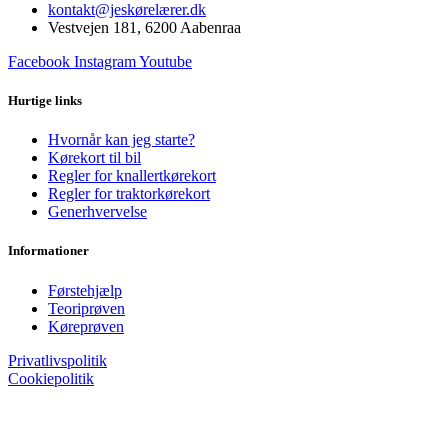
kontakt@jeskørelærer.dk
Vestvejen 181, 6200 Aabenraa
Facebook
Instagram
Youtube
Hurtige links
Hvornår kan jeg starte?
Kørekort til bil
Regler for knallertkørekort
Regler for traktorkørekort
Generhvervelse
Informationer
Førstehjælp
Teoriprøven
Køreprøven
Privatlivspolitik
Cookiepolitik