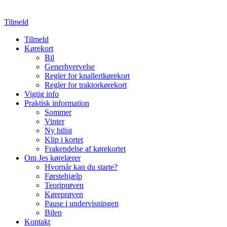
Tilmeld
Tilmeld
Kørekort
Bil
Generhvervelse
Regler for knallertkørekort
Regler for traktorkørekort
Vigtig info
Praktisk information
Sommer
Vinter
Ny bilist
Klip i kortet
Frakendelse af kørekortet
Om Jes kørelærer
Hvornår kan du starte?
Førstehjælp
Teoriprøven
Køreprøven
Pause i undervisningen
Bilen
Kontakt