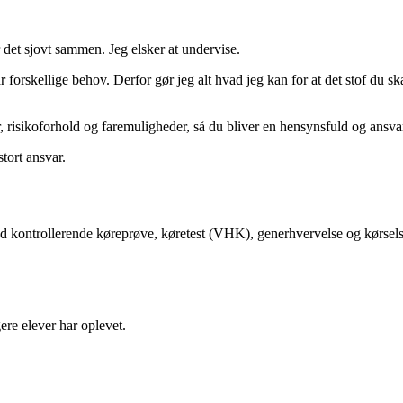
r det sjovt sammen. Jeg elsker at undervise.
rskellige behov. Derfor gør jeg alt hvad jeg kan for at det stof du skal 
 risikoforhold og faremuligheder, så du bliver en hensynsfuld og ansvars
stort ansvar.
med kontrollerende køreprøve, køretest (VHK), generhvervelse og kørsel
igere elever har oplevet.