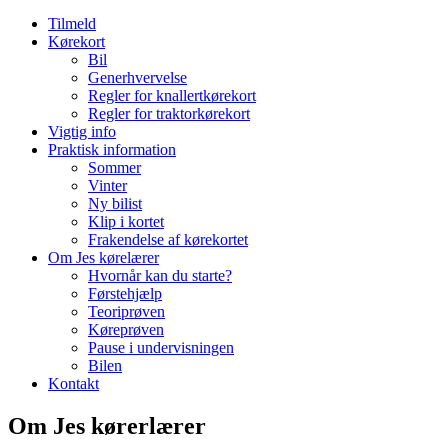
Tilmeld
Kørekort
Bil
Generhvervelse
Regler for knallertkørekort
Regler for traktorkørekort
Vigtig info
Praktisk information
Sommer
Vinter
Ny bilist
Klip i kortet
Frakendelse af kørekortet
Om Jes kørelærer
Hvornår kan du starte?
Førstehjælp
Teoriprøven
Køreprøven
Pause i undervisningen
Bilen
Kontakt
Om Jes kørerlærer